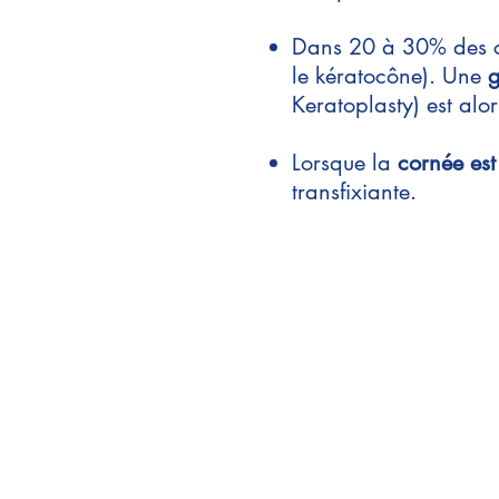
Dans 20 à 30% des ca
le kératocône). Une
g
Keratoplasty) est alo
Lorsque la
cornée es
transfixiante.