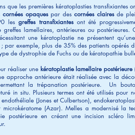
ns que les premières kératoplasties transfixiantes 
s
cornées opaques
par des
cornées claires
de plei
90 les
greffes transfixiantes
ont été progressivem
 greffes lamellaires, antérieures ou postérieures. 
écessitant une kératoplastie ne présentent qu’un
 ; par exemple, plus de 35% des patients opérés de
 type de dystrophie de Fuchs ou de kératopathie bu
our réaliser une
kératoplastie lamellaire postérieure 
 approche antérieure était réalisée avec la déco
rmettant la trépanation postérieure. Un bouton
turé in situ. Plusieurs termes ont été utilisés pour
 endothéliale (Jones et Culbertson), endokeratoplast
ar microkératome (Azar). Melles a modernisé la te
e postérieure en créant une incision scléro li
ur.