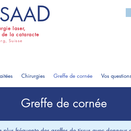
D
n SAA
urgie laser,
e de la cataracte
urg, Suisse
aitées
Chirurgies
Greffe de cornée
Vos question
Greffe de cornée
a plus fréquente des greffes de tissus avec donneur 