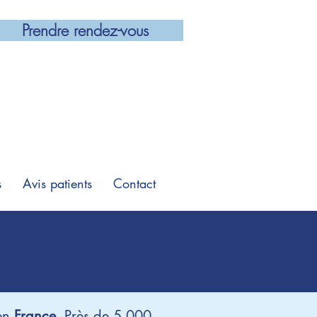
Prendre rendez-vous
s
Avis patients
Contact
en
France
. Près de 5 000