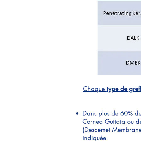
Chaque
type de gref
Dans plus de 60% des
Cornea Guttata ou dé
(Descemet Membrane 
indiquée.