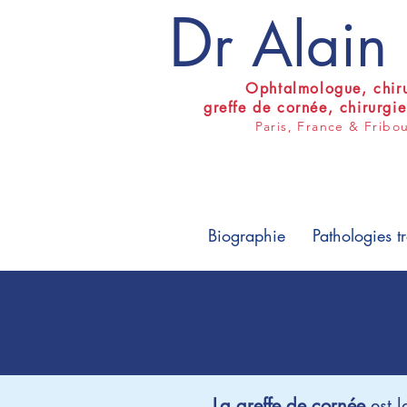
D
r Alai
Ophtalmologue, c
hir
greffe de cornée, chirurgi
Paris, France & Fribo
Biographie
Pathologies tr
La greffe de cornée
est l