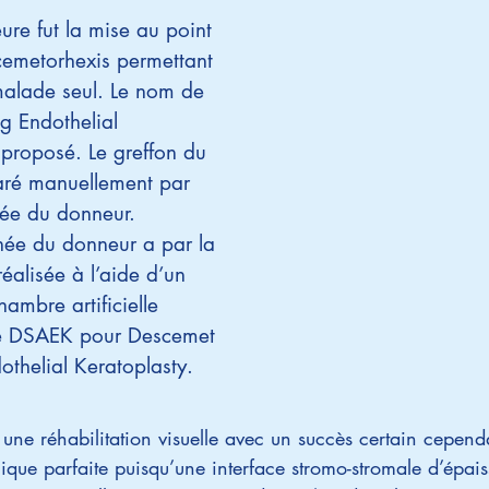
ure fut la mise au point
emetorhexis permettant
 malade seul. Le nom de
g Endothelial
 proposé. Le greffon du
paré manuellement par
née du donneur.
née du donneur a par la
réalisée à l’aide d’un
ambre artificielle
de DSAEK pour Descemet
thelial Keratoplasty.
ne réhabilitation visuelle avec un succès certain cependant
que parfaite puisqu’une interface stromo-stromale d’épaisse