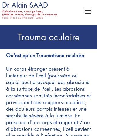
D
D
r Alain SAA
Ophtalmologue, c
hirurgie laser,
greffe de cornée, chirurgie de la cataracte
Paris, France & Fribourg, Suisse
Trauma oculaire
Qu'est qu'un Traumatisme oculaire
Un corps étranger présent à
l'intérieur de l'œil (poussière ou
sable) peut provoquer des abrasions
à la surface de l'œil. Les abrasions
cornéennes sont très inconfortables et
provoquent des rougeurs oculaires,
des douleurs parfois intenses et une
sensibilité sévère à la lumière. En
présence d'un corps étranger et / ou
d'abrasions cornéennes, l'œil devient
plus sensible à l'infection. N'essayez