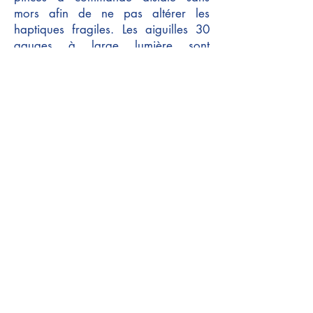
mors afin de ne pas altérer les
haptiques fragiles. Les aiguilles 30
gauges à large lumière sont
également utiles afin de faciliter
l'introduction des haptiques. Enfin,
haptiques et aiguilles doivent être
parallèles afin de réussir la
manœuvre.
Toute manipulation
brutale risque d'endommager les
haptiques
et d'affecter le bon
centrage de l'implant voir le succès
de l'intervention.
Dans ce cas précis, la pupilloplastie
est la dernière étape de la
chirurgie
et permettra de diminuer les
photophobies importantes ressenties
par le patient en pré-opératoire.